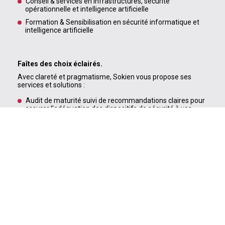
Conseil & services en infrastructures, sécurité
opérationnelle et intelligence artificielle
Formation & Sensibilisation en sécurité informatique et
intelligence artificielle
Faîtes des choix éclairés.
Avec clareté et pragmatisme, Sokien vous propose ses
services et solutions :
Audit de maturité suivi de recommandations claires pour
assurer l'adéquation des dispositifs de sécurité à vos
enjeux métier,
sans jargon technique !
L'optimisation de votre gouvernance de la sécurité
informatique (
OT
/IT
) ou de votre sécurité opérationnelle.
Bâtir votre programme de sensibilisation ou réaliser des
actions de formation, notamment via sa plateforme
SHIRUDO
et son
centre de formation
certifié.
L'intégration par nos experts certifiés de nos solutions,
piliers de votre protection, éprouvées depuis plus de 10
ans par nos clients :
NAKIVO
pour la sauvegarde de vos données ;
BitDefender
pour la protection de vos équipements